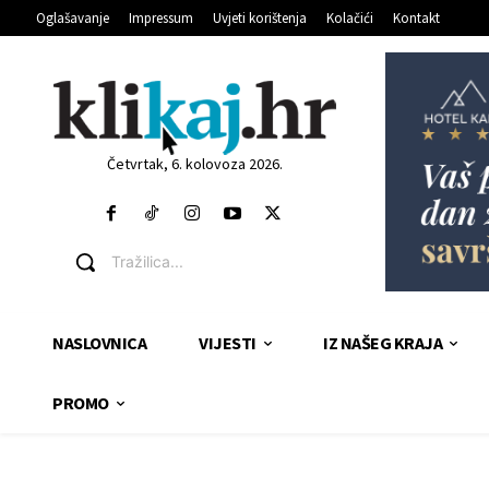
Oglašavanje
Impressum
Uvjeti korištenja
Kolačići
Kontakt
Četvrtak, 6. kolovoza 2026.
Tražilica...
NASLOVNICA
VIJESTI
IZ NAŠEG KRAJA
PROMO