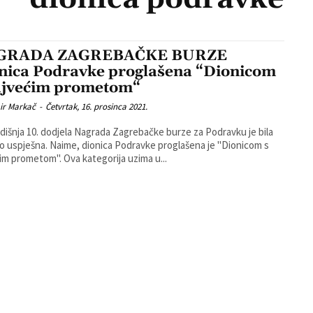
GRADA ZAGREBAČKE BURZE
nica Podravke proglašena “Dionicom
ajvećim prometom“
ir Markač
-
Četvrtak, 16. prosinca 2021.
išnja 10. dodjela Nagrada Zagrebačke burze za Podravku je bila
 dionica Podravke proglašena je "Dionicom s
im prometom". Ova kategorija uzima u...