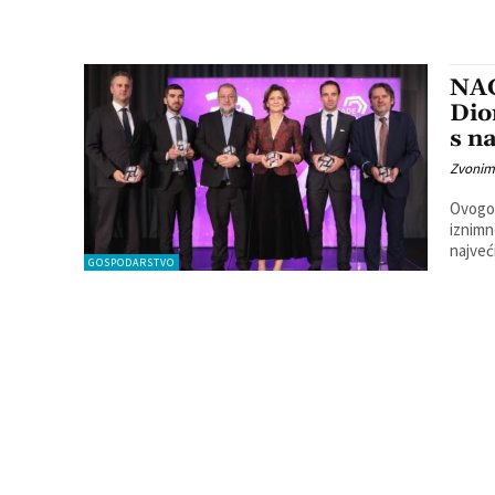
NA
Dio
s n
Zvonim
Ovogod
iznimno uspješna. Naime,
najveć
GOSPODARSTVO