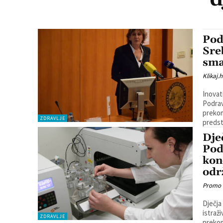
Pod
Sre
sma
Klikaj.h
Inovat
Podrav
prekom
ZDRAVLJE
predst
Dje
Pod
kon
odr
Promo
Dječja
istraž
ZDRAVLJE
prekom