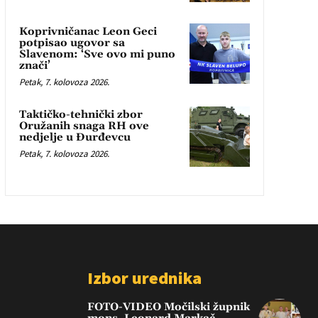
Koprivničanac Leon Geci
potpisao ugovor sa
Slavenom: ‘Sve ovo mi puno
znači’
Petak, 7. kolovoza 2026.
Taktičko-tehnički zbor
Oružanih snaga RH ove
nedjelje u Đurđevcu
Petak, 7. kolovoza 2026.
Izbor urednika
FOTO-VIDEO Močilski župnik