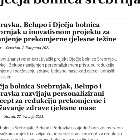
ravka, Belupo i Dječja bolnica
brnjak u inovativnom projektu za
njenje prekomjerne tjelesne težine
r
-
Četvrtak, 7. listopada 2021.
ivni znanstveno-istraživački projekt Dječje bolnice Srebrnjak,
ke i Belupa namijenjen personaliziranom pristupu redukcije
jerne i održavanju zdrave tjelesne mase kod djece i odraslih
avljen...
čja bolnica Srebrnjak, Belupo i
ravka razvijaju personalizirani
cept za redukciju prekomjerne i
žavanje zdrave tjelesne mase
-
Utorak, 27. travnja 2021.
 bolnica Srebrnjak, Belupo i Podravka u zajedničkom znanstveno-
ivačkom projektu razvijat će personalizirani koncept za redukciju
jerne i održavanje zdrave tjelesne mase u liječenju...