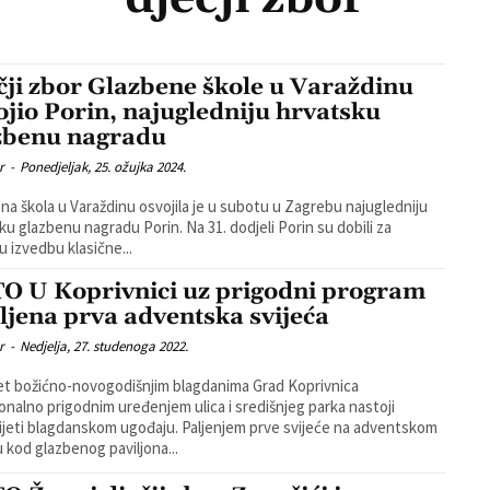
čji zbor Glazbene škole u Varaždinu
ojio Porin, najugledniju hrvatsku
zbenu nagradu
r
-
Ponedjeljak, 25. ožujka 2024.
na škola u Varaždinu osvojila je u subotu u Zagrebu najugledniju
zbenu nagradu Porin. Na 31. dodjeli Porin su dobili za
u izvedbu klasične...
O U Koprivnici uz prigodni program
ljena prva adventska svijeća
r
-
Nedjelja, 27. studenoga 2022.
t božićno-novogodišnjim blagdanima Grad Koprivnica
ionalno prigodnim uređenjem ulica i središnjeg parka nastoji
lagdanskom ugođaju. Paljenjem prve svijeće na adventskom
u kod glazbenog paviljona...