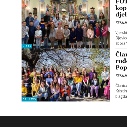
FOT
kop
dje
Klikaj.h
Vjerski
Djevic
VJERA
Čla
rođ
Pop
Klikaj.h
Članic
Kristi
blagda
DRUŠTVO