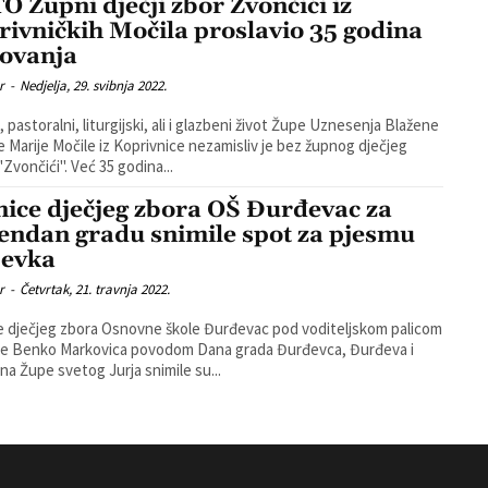
O Župni dječji zbor Zvončići iz
rivničkih Močila proslavio 35 godina
lovanja
r
-
Nedjelja, 29. svibnja 2022.
, pastoralni, liturgijski, ali i glazbeni život Župe Uznesenja Blažene
e Marije Močile iz Koprivnice nezamisliv je bez župnog dječjeg
zbora "Zvončići". Već 35 godina...
nice dječjeg zbora OŠ Đurđevac za
endan gradu snimile spot za pjesmu
evka
r
-
Četvrtak, 21. travnja 2022.
e dječjeg zbora Osnovne škole Đurđevac pod voditeljskom palicom
ne Benko Markovica povodom Dana grada Đurđevca, Đurđeva i
na Župe svetog Jurja snimile su...