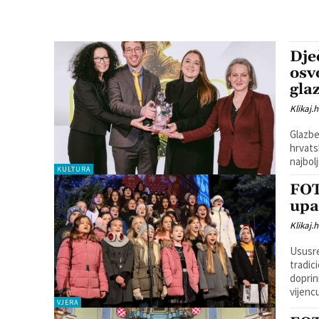
Dje
osv
gla
Klikaj.h
Glazbe
hrvatsku gla
najbolj
KULTURA
FOT
upa
Klikaj.h
Ususre
tradic
doprinijeti b
vijenc
VJERA