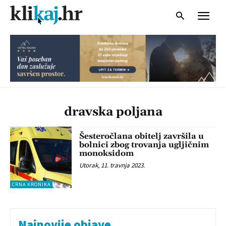
dravska poljana
Šesteročlana obitelj završila u
bolnici zbog trovanja ugljičnim
monoksidom
Utorak, 11. travnja 2023.
CRNA KRONIKA
Najnovije objave