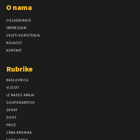
O nama
OGLAŠAVANJE
IMPRESSUM
UVJETI KORIŠTENJA
KOLAČIĆI
KONTAKT
Rubrike
NASLOVNICA
VIJESTI
IZ NAŠEG KRAJA
GOSPODARSTVO
SPORT
ŽIVOT
PRIČE
CRNA KRONIKA