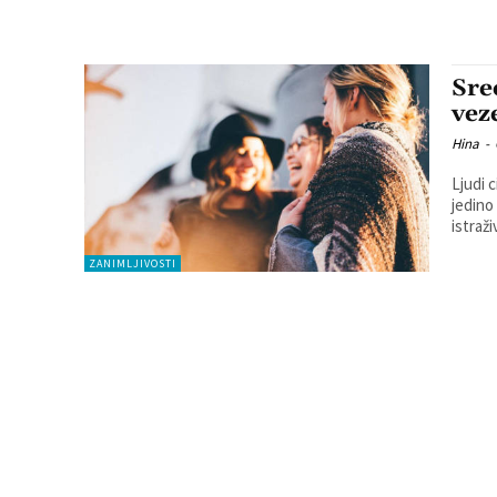
Sre
vez
Hina
-
Ljudi 
jedino
istraži
ZANIMLJIVOSTI