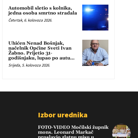
Automobil sletio s kolnika,
jedna osoba smrtno stradala
Četvrtak, 6. kolovoza 2026.
Uhićen Nenad Bošnjak,
načelnik Općine Sveti Ivan
Žabno. Prijetio 31-
godišnjaku, lupao po autu…
Srijeda, 5. kolovoza 2026.
Izbor urednika
FOTO-VIDEO Močilski župnik
mons. Leonard Markač
proslavio zlatnu misu u