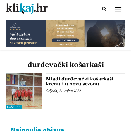
đurđevački košarkaši
Mladi đurđevački košarkaši
krenuli u novu sezonu
Srijeda, 21. rujna 2022.
KOŠARKA
Najnovije objave