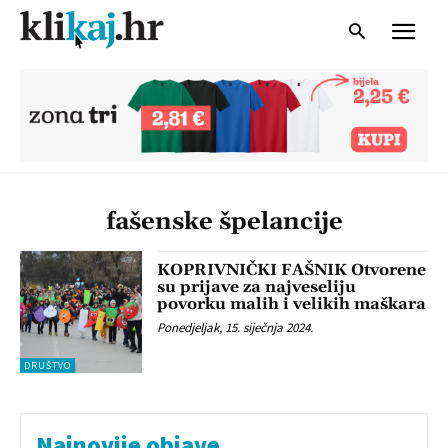
fašenske špelancije
KOPRIVNIČKI FAŠNIK Otvorene
su prijave za najveseliju
povorku malih i velikih maškara
Ponedjeljak, 15. siječnja 2024.
DRUŠTVO
Najnovije objave