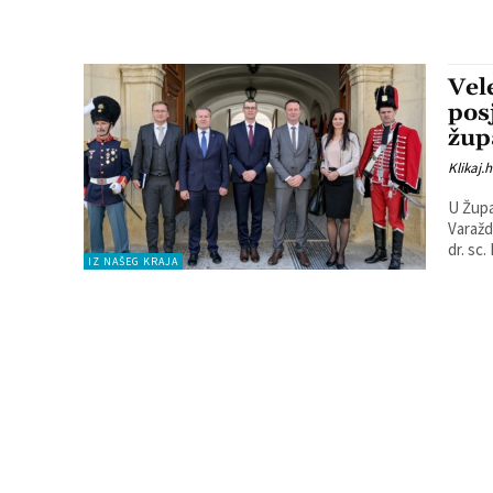
Vel
pos
žup
Klikaj.h
U Župa
Varažd
dr. sc.
IZ NAŠEG KRAJA