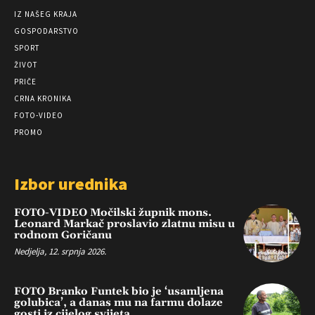
IZ NAŠEG KRAJA
GOSPODARSTVO
SPORT
ŽIVOT
PRIČE
CRNA KRONIKA
FOTO-VIDEO
PROMO
Izbor urednika
FOTO-VIDEO Močilski župnik mons.
Leonard Markač proslavio zlatnu misu u
rodnom Goričanu
Nedjelja, 12. srpnja 2026.
FOTO Branko Funtek bio je ‘usamljena
golubica’, a danas mu na farmu dolaze
gosti iz cijelog svijeta