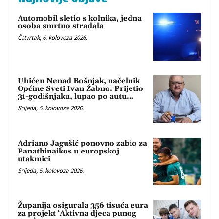
Automobil sletio s kolnika, jedna
osoba smrtno stradala
Četvrtak, 6. kolovoza 2026.
Uhićen Nenad Bošnjak, načelnik
Općine Sveti Ivan Žabno. Prijetio
31-godišnjaku, lupao po autu…
Srijeda, 5. kolovoza 2026.
Adriano Jagušić ponovno zabio za
Panathinaikos u europskoj
utakmici
Srijeda, 5. kolovoza 2026.
Županija osigurala 356 tisuća eura
za projekt ‘Aktivna djeca punog