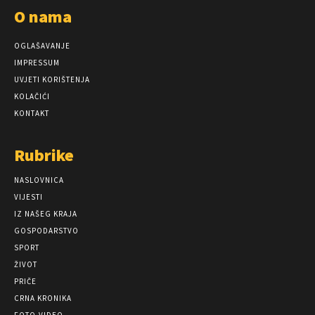
O nama
OGLAŠAVANJE
IMPRESSUM
UVJETI KORIŠTENJA
KOLAČIĆI
KONTAKT
Rubrike
NASLOVNICA
VIJESTI
IZ NAŠEG KRAJA
GOSPODARSTVO
SPORT
ŽIVOT
PRIČE
CRNA KRONIKA