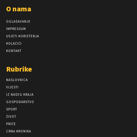
O nama
OGLAŠAVANJE
IMPRESSUM
UVJETI KORIŠTENJA
KOLAČIĆI
KONTAKT
Rubrike
NASLOVNICA
VIJESTI
IZ NAŠEG KRAJA
GOSPODARSTVO
SPORT
ŽIVOT
PRIČE
CRNA KRONIKA