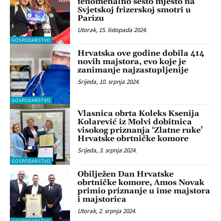
fenomenalno šesto mjesto na
Svjetskoj frizerskoj smotri u
Parizu
Utorak, 15. listopada 2024.
GOSPODARSTVO
Hrvatska ove godine dobila 414
novih majstora, evo koje je
zanimanje najzastupljenije
Srijeda, 10. srpnja 2024.
GOSPODARSTVO
Vlasnica obrta Koleks Ksenija
Kolarević iz Molvi dobitnica
visokog priznanja ‘Zlatne ruke’
Hrvatske obrtničke komore
Srijeda, 3. srpnja 2024.
GOSPODARSTVO
Obilježen Dan Hrvatske
obrtničke komore, Amos Novak
primio priznanje u ime majstora
i majstorica
Utorak, 2. srpnja 2024.