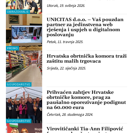
Utorak, 19. svibnja 2026.
OBRAZOVANJE
UNICITAS d.o.o. – Vaš pouzdan
partner za jedinstvena web
rješenja i uspjeh u digitalnom
poslovanju
Petak, 11. travnja 2025.
PROMO
Hrvatska obrtnička komora traži
zaštitu malih trgovaca
Srijeda, 22. siječnja 2025.
GOSPODARSTVO
Prihvaćen zahtjev Hrvatske
obrtničke komore, prag za
paušalno oporezivanje podignut
na 60.000 eura
Četvrtak, 28. studenoga 2024.
GOSPODARSTVO
Virovitičanki Tia-Ann Filipović