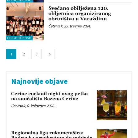
GOSPODARSTVO
Svečano obilježena 120.
obljetnica organiziranog
obrtništva u Varaždinu
Četvrtak, 25. travnja 2024.
GOSPODARSTVO
1
2
3
Najnovije objave
Cerine cocktail night ovog petka
na sunčalištu Bazena Cerine
Četvrtak, 6. kolovoza 2026.
Regionalna liga rukometašica:
Podravka preokretom do pobjede