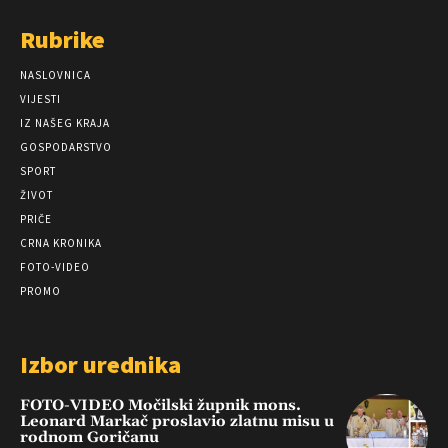
Rubrike
NASLOVNICA
VIJESTI
IZ NAŠEG KRAJA
GOSPODARSTVO
SPORT
ŽIVOT
PRIČE
CRNA KRONIKA
FOTO-VIDEO
PROMO
Izbor urednika
FOTO-VIDEO Močilski župnik mons.
Leonard Markač proslavio zlatnu misu u
rodnom Goričanu