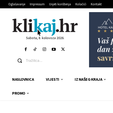
Oglašavanje
Impressum
Uvjeti korištenja
Kolačići
Kontakt
Subota, 8. kolovoza 2026.
Tražilica...
NASLOVNICA
VIJESTI
IZ NAŠEG KRAJA
PROMO