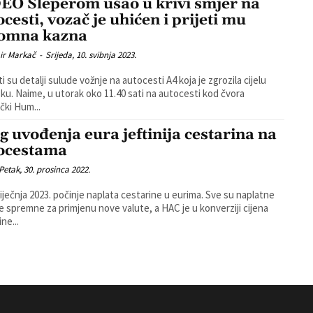
EO Šleperom ušao u krivi smjer na
cesti, vozač je uhićen i prijeti mu
omna kazna
ir Markač
-
Srijeda, 10. svibnja 2023.
i su detalji sulude vožnje na autocesti A4 koja je zgrozila cijelu
 na autocesti kod čvora
čki Hum...
g uvođenja eura jeftinija cestarina na
ocestama
Petak, 30. prosinca 2022.
siječnja 2023. počinje naplata cestarine u eurima. Sve su naplatne
e spremne za primjenu nove valute, a HAC je u konverziji cijena
ne...