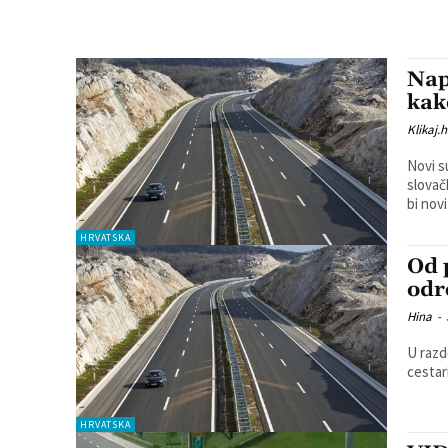
Nap
kak
Klikaj.h
Novi s
slovačko
bi novi
HRVATSKA
Od 
odr
Hina
-
U razd
cestar
HRVATSKA