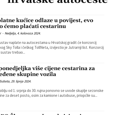
latne kućice odlaze u povijest, evo
o ćemo plaćati cestarinu
r
-
Nedjelja, 4. kolovoza 2024.
ustav naplate na autocestama u Hrvatskoj gradit će konzorcij
g Sky Tolla i češkog TollNeta, izvijestio je Jutrarnji list. Konzorcij
 sustav trebao...
ponedjeljka više cijene cestarina za
eđene skupine vozila
Subota, 29. lipnja 2024.
oblju od 1. srpnja do 30. rujna ponovno se uvode skuplje sezonske
ine za deset posto, osim za kamione i autobuse, priopćile su...