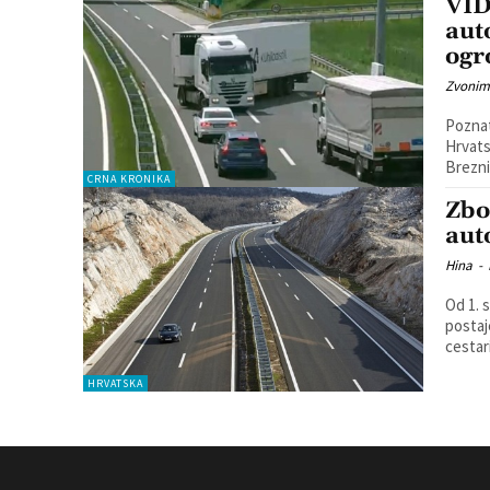
VID
auto
ogr
Zvonim
Poznat
Hrvatsku. Naime, u utorak oko 11.40 sati
Brezni
CRNA KRONIKA
Zbo
aut
Hina
-
Od 1. 
postaj
cestari
HRVATSKA