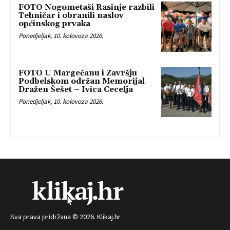
FOTO Nogometaši Rasinje razbili
Tehničar i obranili naslov
općinskog prvaka
Ponedjeljak, 10. kolovoza 2026.
FOTO U Margečanu i Završju
Podbelskom održan Memorijal
Dražen Šešet – Ivica Cecelja
Ponedjeljak, 10. kolovoza 2026.
Sva prava pridržana © 2026. Klikaj.hr