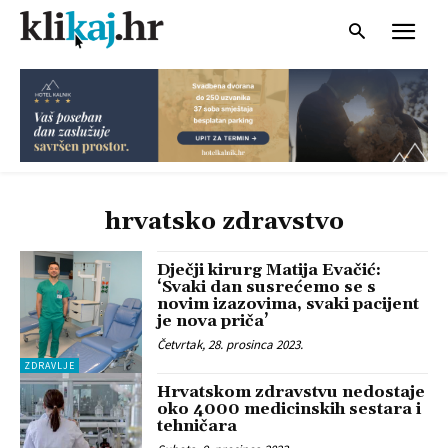
hrvatsko zdravstvo
Dječji kirurg Matija Evačić:
‘Svaki dan susrećemo se s
novim izazovima, svaki pacijent
je nova priča’
Četvrtak, 28. prosinca 2023.
ZDRAVLJE
Hrvatskom zdravstvu nedostaje
oko 4000 medicinskih sestara i
tehničara