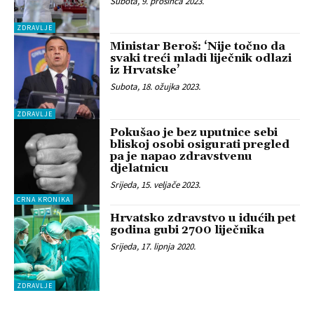
Subota, 9. prosinca 2023.
ZDRAVLJE
Ministar Beroš: ‘Nije točno da
svaki treći mladi liječnik odlazi
iz Hrvatske’
Subota, 18. ožujka 2023.
ZDRAVLJE
Pokušao je bez uputnice sebi
bliskoj osobi osigurati pregled
pa je napao zdravstvenu
djelatnicu
Srijeda, 15. veljače 2023.
CRNA KRONIKA
Hrvatsko zdravstvo u idućih pet
godina gubi 2700 liječnika
Srijeda, 17. lipnja 2020.
ZDRAVLJE