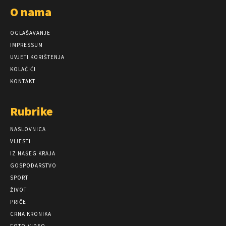
O nama
OGLAŠAVANJE
IMPRESSUM
UVJETI KORIŠTENJA
KOLAČIĆI
KONTAKT
Rubrike
NASLOVNICA
VIJESTI
IZ NAŠEG KRAJA
GOSPODARSTVO
SPORT
ŽIVOT
PRIČE
CRNA KRONIKA