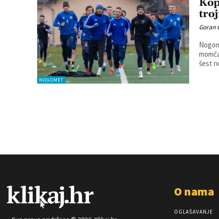
Kop
troj
Goran 
Nogome
momčadi u z
šest n
NOGOMET
O nama
OGLAŠAVANJE