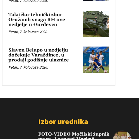
Petak, 7. kolovoza 2026.
Taktičko-tehnički zbor
Oružanih snaga RH ove
nedjelje u Đurđevcu
Petak, 7. kolovoza 2026.
Slaven Belupo u nedjelju
dočekuje Varaždince, u
prodaji godišnje ulaznice
Petak, 7. kolovoza 2026.
Izbor urednika
FOTO-VIDEO Močilski župnik