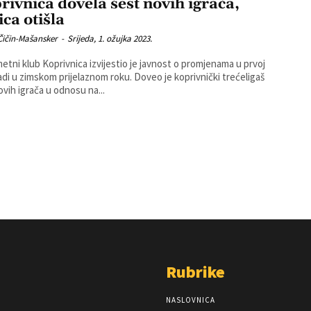
rivnica dovela šest novih igrača,
ica otišla
Čičin-Mašansker
-
Srijeda, 1. ožujka 2023.
tni klub Koprivnica izvijestio je javnost o promjenama u prvoj
imskom prijelaznom roku. Doveo je koprivnički trećeligaš
ovih igrača u odnosu na...
Rubrike
NASLOVNICA