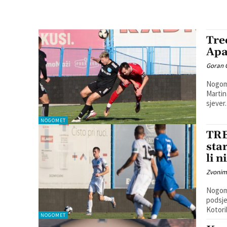
Tre
Apa
Goran 
Nogome
Martin
NOGOMET
TRE
sta
li 
Zvonim
Nogome
podsje
Kotorib
NOGOMET