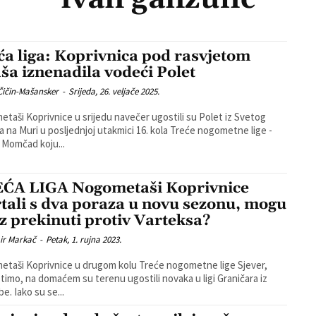
ća liga: Koprivnica pod rasvjetom
ša iznenadila vodeći Polet
Čičin-Mašansker
-
Srijeda, 26. veljače 2025.
taši Koprivnice u srijedu navečer ugostili su Polet iz Svetog
a na Muri u posljednjoj utakmici 16. kola Treće nogometne lige -
sjever. Momčad koju...
ĆA LIGA Nogometaši Koprivnice
rtali s dva poraza u novu sezonu, mogu
niz prekinuti protiv Varteksa?
ir Markač
-
Petak, 1. rujna 2023.
taši Koprivnice u drugom kolu Treće nogometne lige Sjever,
timo, na domaćem su terenu ugostili novaka u ligi Graničara iz
e. Iako su se...