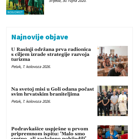
Srijeda, 30. rujna 2020.
NOGOMET
Najnovije objave
U Rasinji održana prva radionica
s ciljem izrade strategije razvoja
turizma
Petak, 7. kolovoza 2026.
Na svetoj misi u Goli odana počast
svim hrvatskim braniteljima
Petak, 7. kolovoza 2026.
Podravkašice uspješne u prvom
pripremnom ispitu: ‘Malo smo
sretno, ali zasluženo pobijedili’