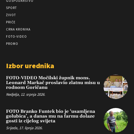
GOSPODARSTVO
SPORT
ŽIVOT
PRIČE
CRNA KRONIKA
FOTO-VIDEO
PROMO
Izbor urednika
FOTO-VIDEO Močilski župnik mons.
Leonard Markač proslavio zlatnu misu u
rodnom Goričanu
Nedjelja, 12. srpnja 2026.
FOTO Branko Funtek bio je ‘usamljena
golubica’, a danas mu na farmu dolaze
gosti iz cijelog svijeta
Srijeda, 17. lipnja 2026.