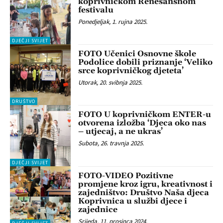
koprivničkom Renesansnom
festivalu
Ponedjeljak, 1. rujna 2025.
DJEČJI SVIJET
FOTO Učenici Osnovne škole
Podolice dobili priznanje ‘Veliko
srce koprivničkog djeteta’
Utorak, 20. svibnja 2025.
DRUŠTVO
FOTO U koprivničkom ENTER-u
otvorena izložba ‘Djeca oko nas
– utjecaj, a ne ukras’
Subota, 26. travnja 2025.
DJEČJI SVIJET
FOTO-VIDEO Pozitivne
promjene kroz igru, kreativnost i
zajedništvo: Društvo Naša djeca
Koprivnica u službi djece i
zajednice
Srijeda, 11. prosinca 2024.