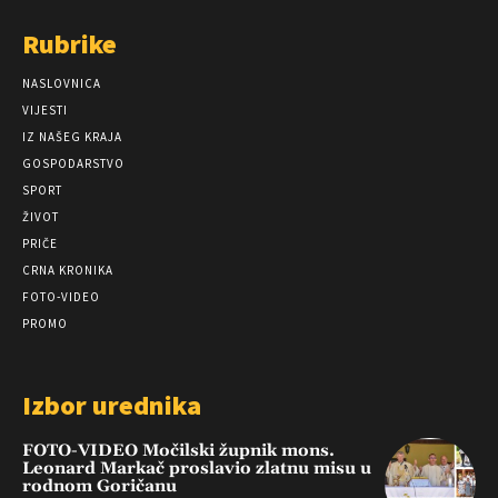
Rubrike
NASLOVNICA
VIJESTI
IZ NAŠEG KRAJA
GOSPODARSTVO
SPORT
ŽIVOT
PRIČE
CRNA KRONIKA
FOTO-VIDEO
PROMO
Izbor urednika
FOTO-VIDEO Močilski župnik mons.
Leonard Markač proslavio zlatnu misu u
rodnom Goričanu