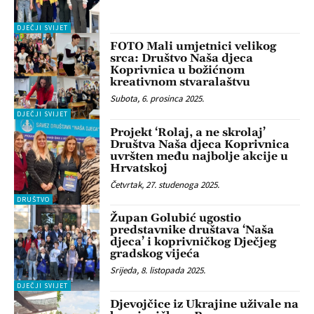
DJEČJI SVIJET
FOTO Mali umjetnici velikog
srca: Društvo Naša djeca
Koprivnica u božićnom
kreativnom stvaralaštvu
Subota, 6. prosinca 2025.
DJEČJI SVIJET
Projekt ‘Rolaj, a ne skrolaj’
Društva Naša djeca Koprivnica
uvršten među najbolje akcije u
Hrvatskoj
Četvrtak, 27. studenoga 2025.
DRUŠTVO
Župan Golubić ugostio
predstavnike društava ‘Naša
djeca’ i koprivničkog Dječjeg
gradskog vijeća
Srijeda, 8. listopada 2025.
DJEČJI SVIJET
Djevojčice iz Ukrajine uživale na