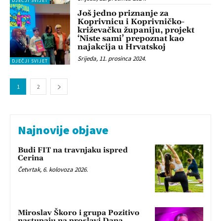
DJEČJI SVIJET
Još jedno priznanje za
Koprivnicu i Koprivničko-
križevačku županiju, projekt
‘Niste sami’ prepoznat kao
najakcija u Hrvatskoj
Srijeda, 11. prosinca 2024.
DJEČJI SVIJET
1
2
Najnovije objave
Budi FIT na travnjaku ispred
Cerina
Četvrtak, 6. kolovoza 2026.
Miroslav Škoro i grupa Pozitivo
nastupaju na proslavi Dana