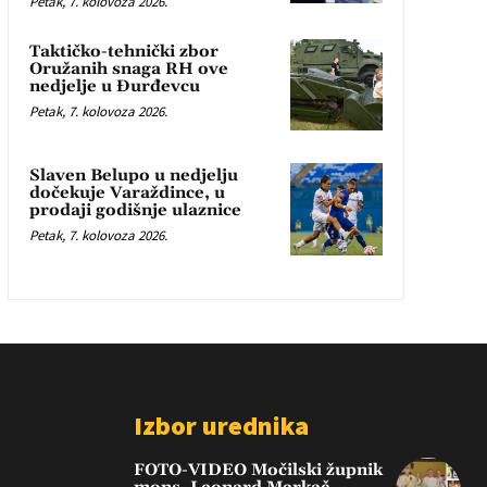
Petak, 7. kolovoza 2026.
Taktičko-tehnički zbor
Oružanih snaga RH ove
nedjelje u Đurđevcu
Petak, 7. kolovoza 2026.
Slaven Belupo u nedjelju
dočekuje Varaždince, u
prodaji godišnje ulaznice
Petak, 7. kolovoza 2026.
Izbor urednika
FOTO-VIDEO Močilski župnik