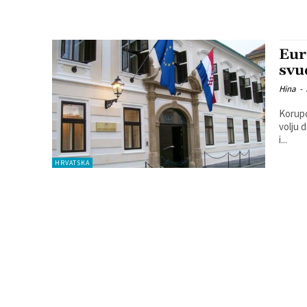
Eur
svu
Hina
-
Korupc
volju 
i...
HRVATSKA