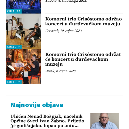
Subota, 6. studenoga 2021.
KULTURA
Komorni trio Crisóstomo održao
koncert u đurđevačkom muzeju
Četvrtak, 10. rujna 2020.
KULTURA
Komorni trio Crisóstomo održat
će koncert u đurđevačkom
muzeju
Petak, 4. rujna 2020.
KULTURA
Najnovije objave
Uhićen Nenad Bošnjak, načelnik
Općine Sveti Ivan Žabno. Prijetio
31-godišnjaku, lupao po autu…