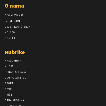
O nama
OGLAŠAVANJE
IMPRESSUM
UVJETI KORIŠTENJA
KOLAČIĆI
KONTAKT
Rubrike
NASLOVNICA
VIJESTI
IZ NAŠEG KRAJA
GOSPODARSTVO
SPORT
ŽIVOT
PRIČE
CRNA KRONIKA