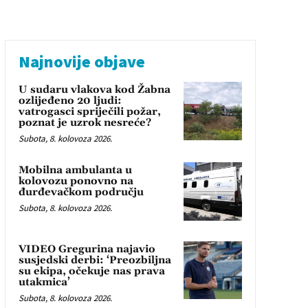
Najnovije objave
U sudaru vlakova kod Žabna
ozlijeđeno 20 ljudi:
vatrogasci spriječili požar,
poznat je uzrok nesreće?
Subota, 8. kolovoza 2026.
Mobilna ambulanta u
kolovozu ponovno na
đurđevačkom području
Subota, 8. kolovoza 2026.
VIDEO Gregurina najavio
susjedski derbi: ‘Preozbiljna
su ekipa, očekuje nas prava
utakmica’
Subota, 8. kolovoza 2026.