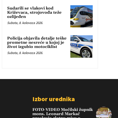
Sudarili se vlakovi kod
Križevaca, strojovođa teže
ozlijeđen
Subota, 8. kolovoza 2026.
Policija objavila detalje teške
prometne nesreće u kojoj je
život izgubio motociklist
Subota, 8. kolovoza 2026.
Izbor urednika
FOTO-VIDEO Močilski župnik
mons. Leonard Markač