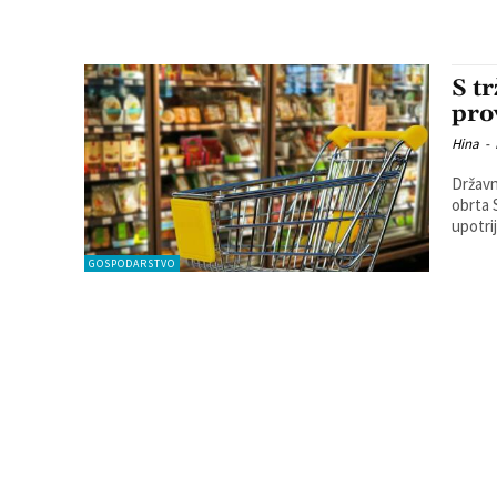
S t
pro
Hina
-
Državn
obrta 
upotrij
GOSPODARSTVO