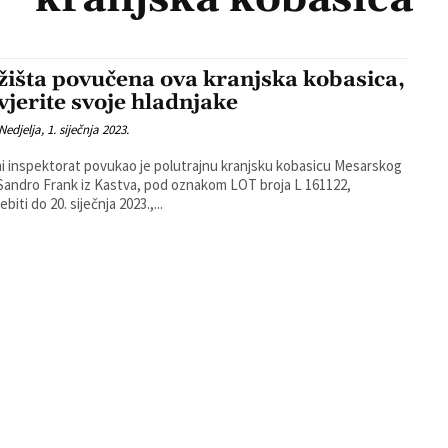
ržišta povučena ova kranjska kobasica,
vjerite svoje hladnjake
Nedjelja, 1. siječnja 2023.
i inspektorat povukao je polutrajnu kranjsku kobasicu Mesarskog
Sandro Frank iz Kastva, pod oznakom LOT broja L 161122,
ebiti do 20. siječnja 2023.,...