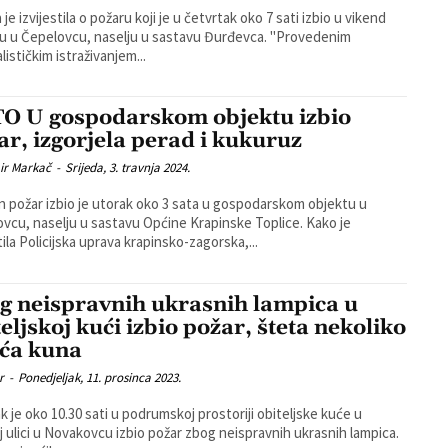
a je izvijestila o požaru koji je u četvrtak oko 7 sati izbio u vikend
 u Čepelovcu, naselju u sastavu Đurđevca. "Provedenim
lističkim istraživanjem...
O U gospodarskom objektu izbio
ar, izgorjela perad i kukuruz
ir Markač
-
Srijeda, 3. travnja 2024.
n požar izbio je utorak oko 3 sata u gospodarskom objektu u
cu, naselju u sastavu Općine Krapinske Toplice. Kako je
tila Policijska uprava krapinsko-zagorska,...
g neispravnih ukrasnih lampica u
teljskoj kući izbio požar, šteta nekoliko
uća kuna
r
-
Ponedjeljak, 11. prosinca 2023.
k je oko 10.30 sati u podrumskoj prostoriji obiteljske kuće u
j ulici u Novakovcu izbio požar zbog neispravnih ukrasnih lampica.