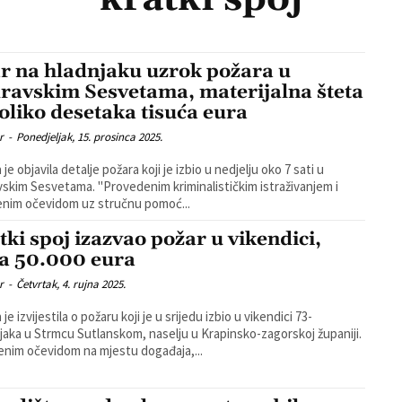
r na hladnjaku uzrok požara u
ravskim Sesvetama, materijalna šteta
oliko desetaka tisuća eura
r
-
Ponedjeljak, 15. prosinca 2025.
a je objavila detalje požara koji je izbio u nedjelju oko 7 sati u
ama. "Provedenim kriminalističkim istraživanjem i
enim očevidom uz stručnu pomoć...
tki spoj izazvao požar u vikendici,
ta 50.000 eura
r
-
Četvrtak, 4. rujna 2025.
a je izvijestila o požaru koji je u srijedu izbio u vikendici 73-
jaka u Strmcu Sutlanskom, naselju u Krapinsko-zagorskoj županiji.
enim očevidom na mjestu događaja,...