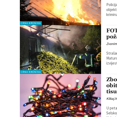
Policij
objektu
krimina
CRNA KRONIKA
FOT
pož
Zvonim
Straša
Maturov
izvijes
CRNA KRONIKA
Zbo
obi
tis
Klikaj.h
U peta
Selsko