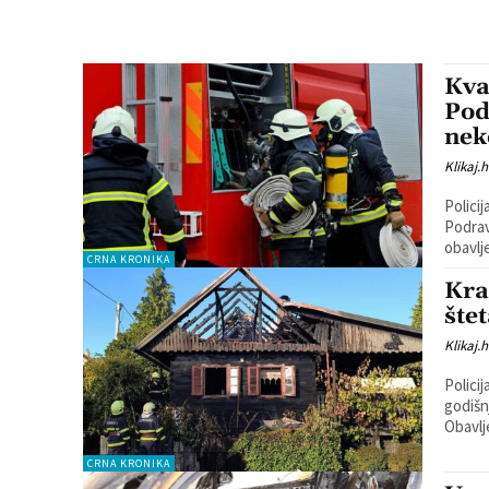
Kva
Pod
nek
Klikaj.h
Policij
Podravskim Sesvet
obavlj
CRNA KRONIKA
Kra
šte
Klikaj.h
Policij
godišn
Obavlj
CRNA KRONIKA