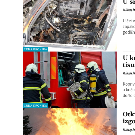
U s
Klikaj.h
U četv
zapali
godišnj
CRNA KRONIKA
U k
tis
Klikaj.h
Koprivn
u kući u Peterancu. Ka
došlo o
CRNA KRONIKA
Otk
izg
Klikaj.h