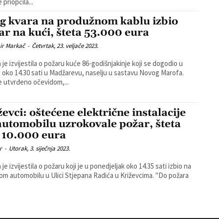
 priopćila...
g kvara na produžnom kablu izbio
ar na kući, šteta 53.000 eura
ir Markač
-
Četvrtak, 23. veljače 2023.
a je izvijestila o požaru kuće 86-godišnjakinje koji se dogodio u
u oko 14.30 sati u Madžarevu, naselju u sastavu Novog Marofa.
e utvrđeno očevidom,...
ževci: oštećene električne instalacije
automobilu uzrokovale požar, šteta
 10.000 eura
r
-
Utorak, 3. siječnja 2023.
a je izvijestila o požaru koji je u ponedjeljak oko 14.35 sati izbio na
 automobilu u Ulici Stjepana Radića u Križevcima. "Do požara