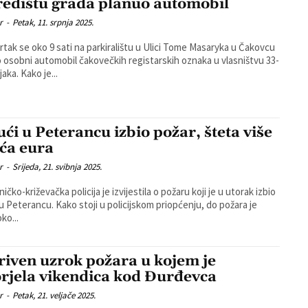
redištu grada planuo automobil
r
-
Petak, 11. srpnja 2025.
rtak se oko 9 sati na parkiralištu u Ulici Tome Masaryka u Čakovcu
o osobni automobil čakovečkih registarskih oznaka u vlasništvu 33-
aka. Kako je...
ući u Peterancu izbio požar, šteta više
uća eura
r
-
Srijeda, 21. svibnja 2025.
ičko-križevačka policija je izvijestila o požaru koji je u utorak izbio
ko stoji u policijskom priopćenju, do požara je
ko...
riven uzrok požara u kojem je
orjela vikendica kod Đurđevca
r
-
Petak, 21. veljače 2025.