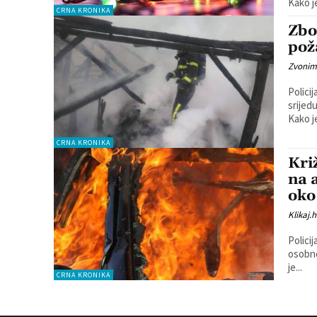
Kako je
CRNA KRONIKA
Zbo
pož
Zvonim
Policij
srijed
Kako j
CRNA KRONIKA
Kri
na 
oko
Klikaj.h
Policij
osobnom
je...
CRNA KRONIKA