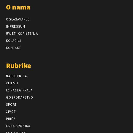
O nama
OGLAŠAVANJE
IMPRESSUM
UVJETI KORIŠTENJA
KOLAČIĆI
KONTAKT
Rubrike
NASLOVNICA
VIJESTI
IZ NAŠEG KRAJA
GOSPODARSTVO
SPORT
ŽIVOT
PRIČE
CRNA KRONIKA