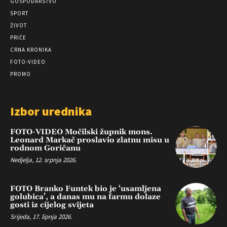
GOSPODARSTVO
SPORT
ŽIVOT
PRIČE
CRNA KRONIKA
FOTO-VIDEO
PROMO
Izbor urednika
FOTO-VIDEO Močilski župnik mons.
Leonard Markač proslavio zlatnu misu u
rodnom Goričanu
Nedjelja, 12. srpnja 2026.
FOTO Branko Funtek bio je ‘usamljena
golubica’, a danas mu na farmu dolaze
gosti iz cijelog svijeta
Srijeda, 17. lipnja 2026.