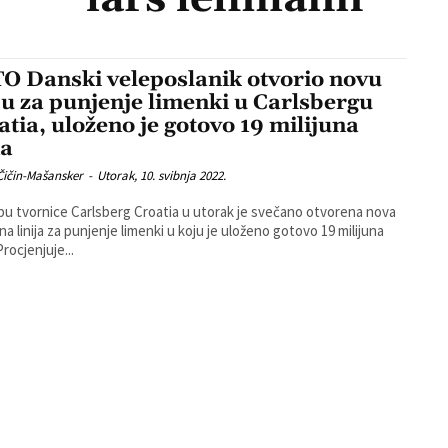
O Danski veleposlanik otvorio novu
iju za punjenje limenki u Carlsbergu
atia, uloženo je gotovo 19 milijuna
a
Čičin-Mašansker
-
Utorak, 10. svibnja 2022.
pu tvornice Carlsberg Croatia u utorak je svečano otvorena nova
a linija za punjenje limenki u koju je uloženo gotovo 19 milijuna
una. Procjenjuje...