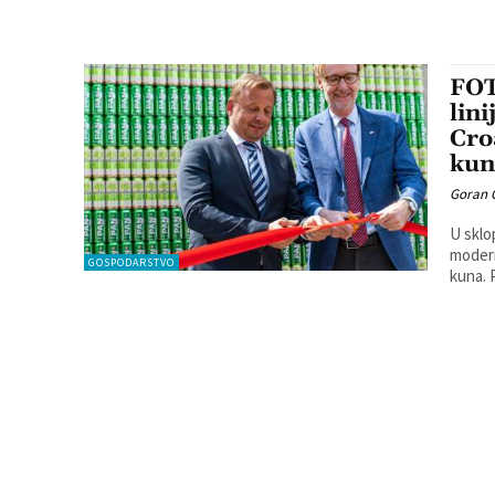
FOT
lin
Cro
kun
Goran 
U sklo
modern
GOSPODARSTVO
k