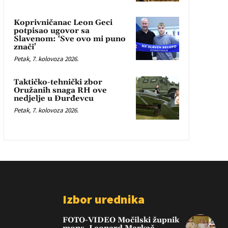
Koprivničanac Leon Geci
potpisao ugovor sa
Slavenom: ‘Sve ovo mi puno
znači’
Petak, 7. kolovoza 2026.
Taktičko-tehnički zbor
Oružanih snaga RH ove
nedjelje u Đurđevcu
Petak, 7. kolovoza 2026.
Izbor urednika
FOTO-VIDEO Močilski župnik