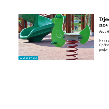
Dje
nov
Petra R
Na ves
Općine Legra
projek
DJEČJI SVIJET