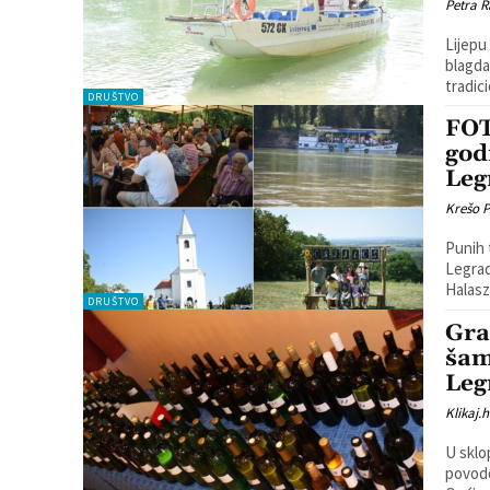
Petra R
Lijepu
blagdan
tradic
DRUŠTVO
FOT
god
Leg
Krešo 
Punih 
Legrad
Halasz
DRUŠTVO
Gra
šam
Leg
Klikaj.h
U sklo
povodo