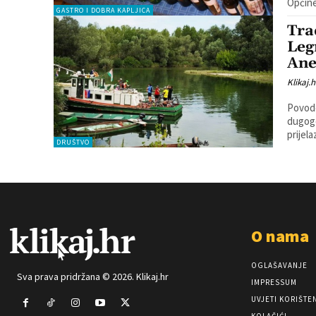
Općine
GASTRO I DOBRA KAPLJICA
Tra
Leg
An
Klikaj.h
Povodo
dugogodišnju tradici
prijela
DRUŠTVO
O nama
OGLAŠAVANJE
Sva prava pridržana © 2026. Klikaj.hr
IMPRESSUM
UVJETI KORIŠTE