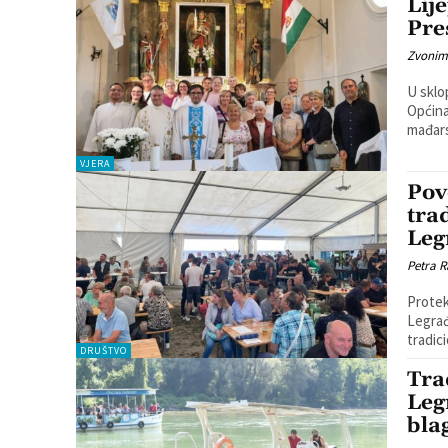
Lij
Pre
Zvonim
U sklo
Općina
mađar
VJERA
Pov
tra
Leg
Petra R
Protek
Legrađ
tradic
DRUŠTVO
Tra
Leg
bla