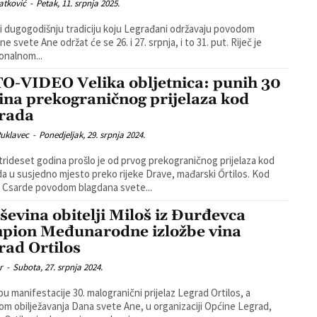
atković
-
Petak, 11. srpnja 2025.
 i dugogodišnju tradiciju koju Legrađani održavaju povodom
e svete Ane održat će se 26. i 27. srpnja, i to 31. put. Riječ je
ionalnom...
O-VIDEO Velika obljetnica: punih 30
ina prekograničnog prijelaza kod
rada
Puklavec
-
Ponedjeljak, 29. srpnja 2024.
trideset godina prošlo je od prvog prekograničnog prijelaza kod
a u susjedno mjesto preko rijeke Drave, mađarski Őrtilos. Kod
 Csarde povodom blagdana svete...
ševina obitelji Miloš iz Đurđevca
pion Međunarodne izložbe vina
rad Ortilos
r
-
Subota, 27. srpnja 2024.
pu manifestacije 30. malogranični prijelaz Legrad Ortilos, a
m obilježavanja Dana svete Ane, u organizaciji Općine Legrad,