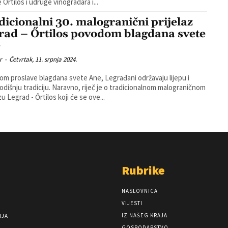
 Ortilos i udruge vinogradara i...
dicionalni 30. malogranični prijelaz
rad – Őrtilos povodom blagdana svete
e
r
-
Četvrtak, 11. srpnja 2024.
m proslave blagdana svete Ane, Legrađani održavaju lijepu i
ju. Naravno, riječ je o tradicionalnom malograničnom
zu Legrad - Őrtilos koji će se ove...
Rubrike
NASLOVNICA
VIJESTI
IZ NAŠEG KRAJA
NJA
GOSPODARSTVO