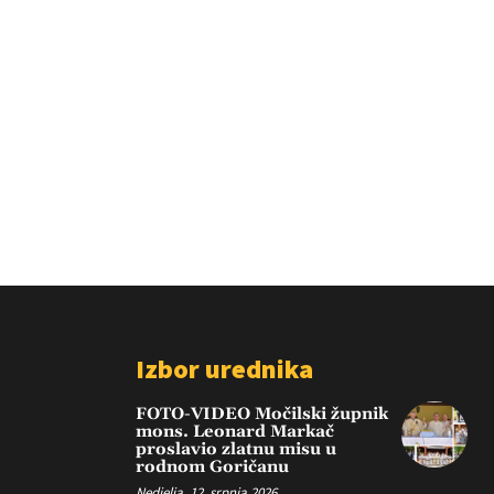
Izbor urednika
FOTO-VIDEO Močilski župnik
mons. Leonard Markač
proslavio zlatnu misu u
rodnom Goričanu
Nedjelja, 12. srpnja 2026.