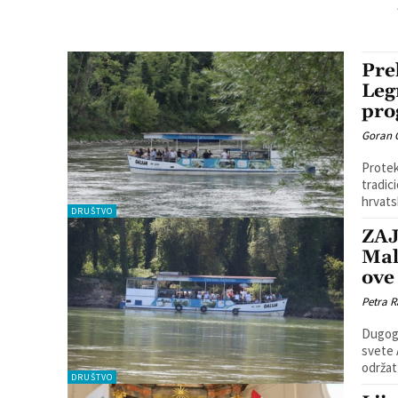
Pre
Leg
pro
Goran 
Protek
tradic
hrvatsk
DRUŠTVO
ZAJ
Mal
ove
Petra R
Dugogo
svete 
održat 
DRUŠTVO