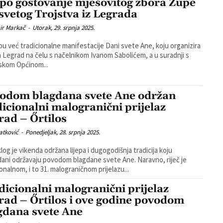
epo gostovanje mješovitog zbora Župe
svetog Trojstva iz Legrada
ir Markač
-
Utorak, 29. srpnja 2025.
pu već tradicionalne manifestacije Dani svete Ane, koju organizira
 Legrad na čelu s načelnikom Ivanom Sabolićem, a u suradnji s
skom Općinom...
odom blagdana svete Ane održan
dicionalni malogranični prijelaz
rad – Őrtilos
atković
-
Ponedjeljak, 28. srpnja 2025.
log je vikenda održana lijepa i dugogodišnja tradicija koju
ani održavaju povodom blagdane svete Ane. Naravno, riječ je
ionalnom, i to 31. malograničnom prijelazu...
dicionalni malogranični prijelaz
rad – Őrtilos i ove godine povodom
gdana svete Ane