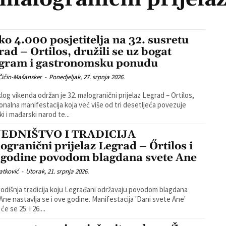
ko 4.000 posjetitelja na 32. susretu
rad – Ortilos, družili se uz bogat
gram i gastronomsku ponudu
Čičin-Mašansker
-
Ponedjeljak, 27. srpnja 2026.
log vikenda održan je 32. malogranični prijelaz Legrad – Ortilos,
ionalna manifestacija koja već više od tri desetljeća povezuje
i i mađarski narod te...
EDNIŠTVO I TRADICIJA
ogranični prijelaz Legrad – Őrtilos i
 godine povodom blagdana svete Ane
atković
-
Utorak, 21. srpnja 2026.
dišnja tradicija koju Legrađani održavaju povodom blagdana
Ane nastavlja se i ove godine. Manifestacija 'Dani svete Ane'
će se 25. i 26....