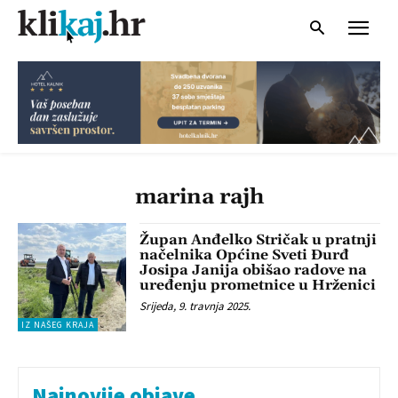
marina rajh
Župan Anđelko Stričak u pratnji
načelnika Općine Sveti Đurđ
Josipa Janija obišao radove na
uređenju prometnice u Hrženici
Srijeda, 9. travnja 2025.
IZ NAŠEG KRAJA
Najnovije objave