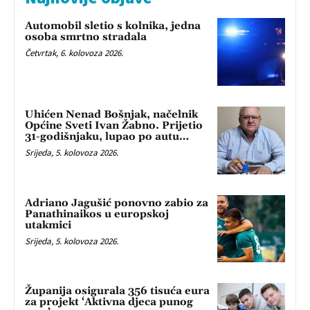
Automobil sletio s kolnika, jedna
osoba smrtno stradala
Četvrtak, 6. kolovoza 2026.
Uhićen Nenad Bošnjak, načelnik
Općine Sveti Ivan Žabno. Prijetio
31-godišnjaku, lupao po autu…
Srijeda, 5. kolovoza 2026.
Adriano Jagušić ponovno zabio za
Panathinaikos u europskoj
utakmici
Srijeda, 5. kolovoza 2026.
Županija osigurala 356 tisuća eura
za projekt ‘Aktivna djeca punog