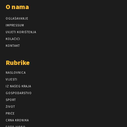
O nama
OGLAŠAVANJE
IMPRESSUM
UVJETI KORIŠTENJA
KOLAČIĆI
KONTAKT
Rubrike
NASLOVNICA
VIJESTI
IZ NAŠEG KRAJA
GOSPODARSTVO
SPORT
ŽIVOT
PRIČE
CRNA KRONIKA