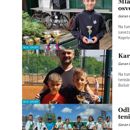
Mla
osv
Goran 
Na tur
saveza
MIX SPORT
Kar
Goran 
Na tur
tenisk
Bešvir 
MIX SPORT
Odl
ten
Goran 