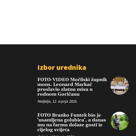
Izbor urednika
FOTO-VIDEO Močilski župnik
mons. Leonard Markač
proslavio zlatnu misu u
rodnom Goričanu
Nedjelja, 12. srpnja 2026.
FOTO Branko Funtek bio je
‘usamljena golubica’, a danas
mu na farmu dolaze gosti iz
cijelog svijeta