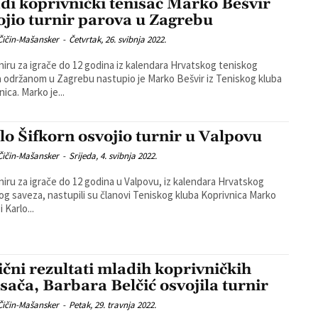
di koprivnički tenisač Marko Bešvir
ojio turnir parova u Zagrebu
Čičin-Mašansker
-
Četvrtak, 26. svibnja 2022.
niru za igrače do 12 godina iz kalendara Hrvatskog teniskog
 održanom u Zagrebu nastupio je Marko Bešvir iz Teniskog kluba
Koprivnica. Marko je...
lo Šifkorn osvojio turnir u Valpovu
Čičin-Mašansker
-
Srijeda, 4. svibnja 2022.
niru za igrače do 12 godina u Valpovu, iz kalendara Hrvatskog
og saveza, nastupili su članovi Teniskog kluba Koprivnica Marko
i Karlo...
ični rezultati mladih koprivničkih
isača, Barbara Belčić osvojila turnir
Čičin-Mašansker
-
Petak, 29. travnja 2022.