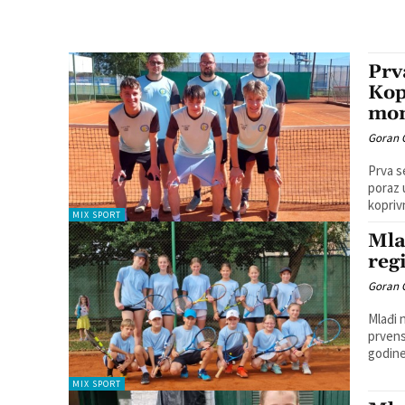
Prv
Kop
mom
Goran 
Prva s
poraz u Prvo
koprivn
MIX SPORT
Mla
reg
Goran 
Mlađi 
prvenstvo 
godine
MIX SPORT