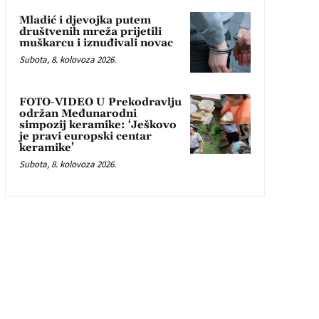
Mladić i djevojka putem
društvenih mreža prijetili
muškarcu i iznuđivali novac
Subota, 8. kolovoza 2026.
FOTO-VIDEO U Prekodravlju
održan Međunarodni
simpozij keramike: ‘Ješkovo
je pravi europski centar
keramike’
Subota, 8. kolovoza 2026.