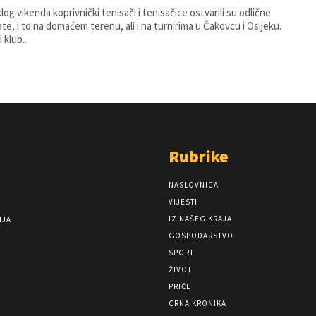
log vikenda koprivnički tenisači i tenisačice ostvarili su odlične
ate, i to na domaćem terenu, ali i na turnirima u Čakovcu i Osijeku.
 klub...
Rubrike
NASLOVNICA
VIJESTI
IZ NAŠEG KRAJA
NJA
GOSPODARSTVO
SPORT
ŽIVOT
PRIČE
CRNA KRONIKA