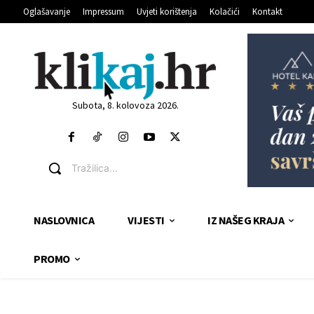
Oglašavanje
Impressum
Uvjeti korištenja
Kolačići
Kontakt
Subota, 8. kolovoza 2026.
Tražilica...
NASLOVNICA
VIJESTI
IZ NAŠEG KRAJA
PROMO