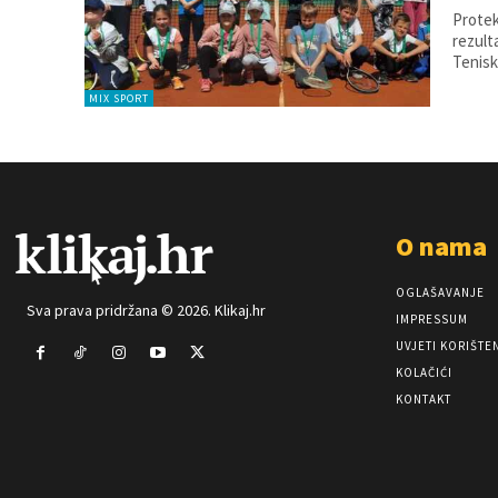
Protek
rezult
Teniski
MIX SPORT
O nama
OGLAŠAVANJE
Sva prava pridržana © 2026. Klikaj.hr
IMPRESSUM
UVJETI KORIŠTE
KOLAČIĆI
KONTAKT