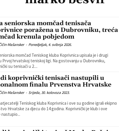
a seniorska momčad tenisača
rivnice poražena u Dubrovniku, treća
čad krenula pobjedom
Čičin-Mašansker
-
Ponedjeljak, 4. svibnja 2026.
eniorska momčad Teniskog kluba Koprivnica upisala je i drugi
j hrvatskoj teniskoj ligi. Na gostovanju u Dubrovniku,
ički su tenisači u 2....
di koprivnički tenisači nastupili u
ionalnom finalu Prvenstva Hrvatske
Čičin-Mašansker
-
Srijeda, 30. kolovoza 2023.
natjecatelji Teniskog kluba Koprivnica i ove su godine igrali ekipno
Hrvatske za djecu do 14 godina. Koprivnički je klub i ove
 nastupio...