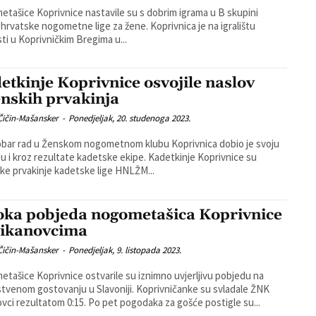
tašice Koprivnice nastavile su s dobrim igrama u B skupini
tske nogometne lige za žene. Koprivnica je na igralištu
ti u Koprivničkim Bregima u...
etkinje Koprivnice osvojile naslov
enskih prvakinja
Čičin-Mašansker
-
Ponedjeljak, 20. studenoga 2023.
obar rad u Ženskom nogometnom klubu Koprivnica dobio je svoju
kroz rezultate kadetske ekipe. Kadetkinje Koprivnice su
ke prvakinje kadetske lige HNLŽM...
oka pobjeda nogometašica Koprivnice
ikanovcima
Čičin-Mašansker
-
Ponedjeljak, 9. listopada 2023.
tašice Koprivnice ostvarile su iznimno uvjerljivu pobjedu na
m gostovanju u Slavoniji. Koprivničanke su svladale ŽNK
Mikanovci rezultatom 0:15. Po pet pogodaka za gošće postigle su...