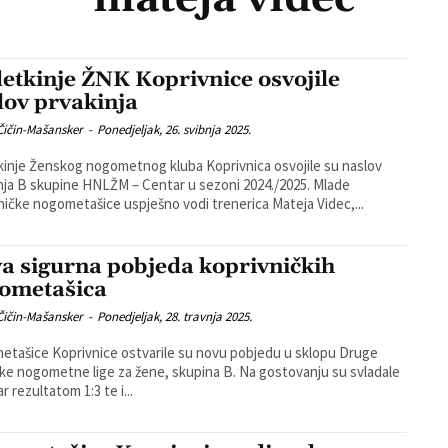
etkinje ŽNK Koprivnice osvojile
lov prvakinja
Čičin-Mašansker
-
Ponedjeljak, 26. svibnja 2025.
inje Ženskog nogometnog kluba Koprivnica osvojile su naslov
nja B skupine HNLŽM – Centar u sezoni 2024./2025. Mlade
ničke nogometašice uspješno vodi trenerica Mateja Videc,...
a sigurna pobjeda koprivničkih
ometašica
Čičin-Mašansker
-
Ponedjeljak, 28. travnja 2025.
tašice Koprivnice ostvarile su novu pobjedu u sklopu Druge
nogometne lige za žene, skupina B. Na gostovanju su svladale
r rezultatom 1:3 te i...