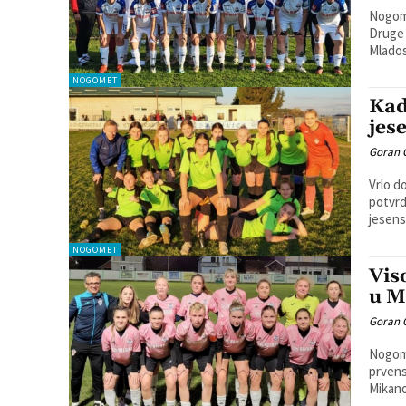
Nogome
Druge hrva
Mlados
NOGOMET
Kad
jes
Goran 
Vrlo d
potvrdu i 
jesens
NOGOMET
Vis
u M
Goran 
Nogome
prvenstveno