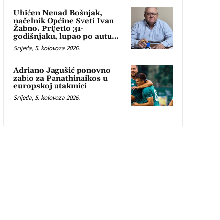
Uhićen Nenad Bošnjak,
načelnik Općine Sveti Ivan
Žabno. Prijetio 31-
godišnjaku, lupao po autu…
Srijeda, 5. kolovoza 2026.
Adriano Jagušić ponovno
zabio za Panathinaikos u
europskoj utakmici
Srijeda, 5. kolovoza 2026.