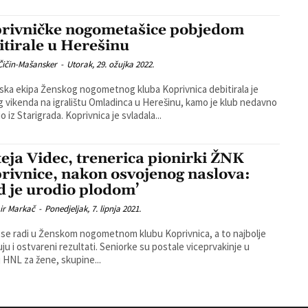
rivničke nogometašice pobjedom
itirale u Herešinu
Čičin-Mašansker
-
Utorak, 29. ožujka 2022.
ska ekipa Ženskog nogometnog kluba Koprivnica debitirala je
g vikenda na igralištu Omladinca u Herešinu, kamo je klub nedavno
preselio iz Starigrada. Koprivnica je svladala...
eja Videc, trenerica pionirki ŽNK
rivnice, nakon osvojenog naslova:
d je urodio plodom’
ir Markač
-
Ponedjeljak, 7. lipnja 2021.
se radi u Ženskom nogometnom klubu Koprivnica, a to najbolje
vareni rezultati. Seniorke su postale viceprvakinje u
 HNL za žene, skupine...