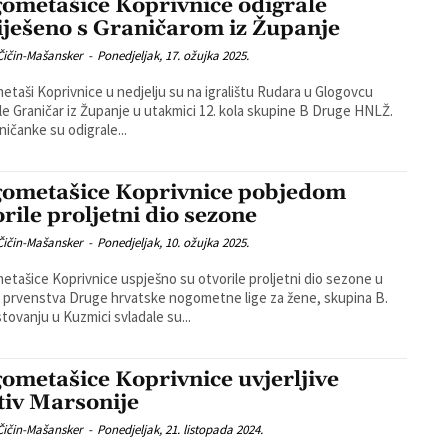
ometašice Koprivnice odigrale
iješeno s Graničarom iz Županje
Čičin-Mašansker
-
Ponedjeljak, 17. ožujka 2025.
taši Koprivnice u nedjelju su na igralištu Rudara u Glogovcu
le Graničar iz Županje u utakmici 12. kola skupine B Druge HNLŽ.
ničanke su odigrale...
ometašice Koprivnice pobjedom
orile proljetni dio sezone
Čičin-Mašansker
-
Ponedjeljak, 10. ožujka 2025.
tašice Koprivnice uspješno su otvorile proljetni dio sezone u
 prvenstva Druge hrvatske nogometne lige za žene, skupina B.
tovanju u Kuzmici svladale su...
ometašice Koprivnice uvjerljive
tiv Marsonije
Čičin-Mašansker
-
Ponedjeljak, 21. listopada 2024.