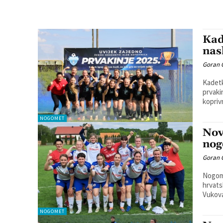
Kad
nas
Goran 
Kadetk
prvaki
kopriv
NOGOMET
Nov
nog
Goran 
Nogome
hrvatske 
Vukova
NOGOMET