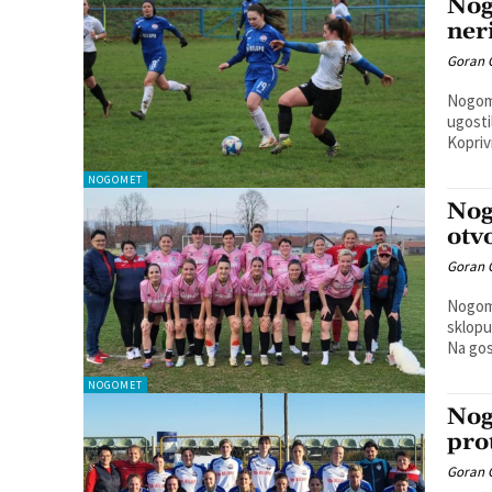
Nog
ner
Goran 
Nogome
ugosti
Kopriv
NOGOMET
Nog
otv
Goran 
Nogome
sklopu
Na gos
NOGOMET
Nog
pro
Goran 