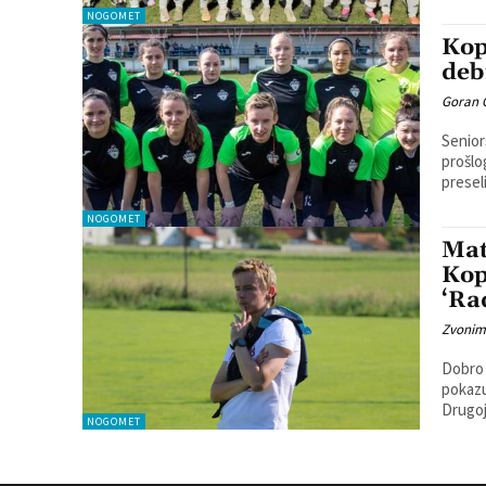
NOGOMET
Kop
deb
Goran 
Senior
prošlo
NOGOMET
Mat
Kop
‘Ra
Zvonim
Dobro 
pokazuju i ost
Drugoj
NOGOMET