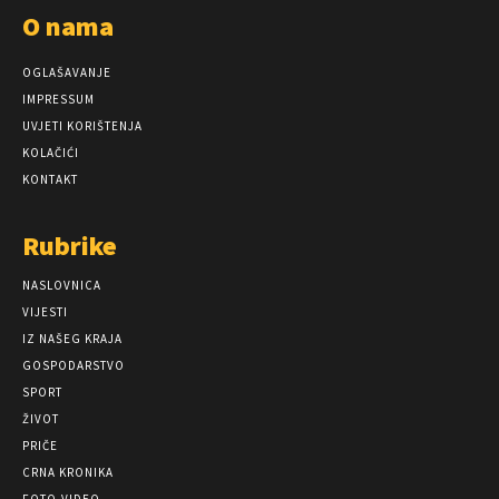
O nama
OGLAŠAVANJE
IMPRESSUM
UVJETI KORIŠTENJA
KOLAČIĆI
KONTAKT
Rubrike
NASLOVNICA
VIJESTI
IZ NAŠEG KRAJA
GOSPODARSTVO
SPORT
ŽIVOT
PRIČE
CRNA KRONIKA