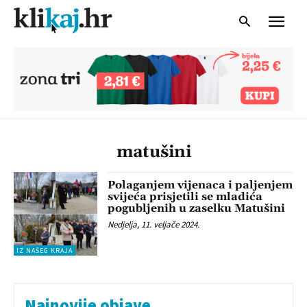
matušini
Polaganjem vijenaca i paljenjem
svijeća prisjetili se mladića
pogubljenih u zaselku Matušini
Nedjelja, 11. veljače 2024.
IZ NAŠEG KRAJA
Najnovije objave