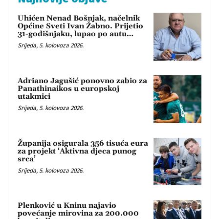
Uhićen Nenad Bošnjak, načelnik
Općine Sveti Ivan Žabno. Prijetio
31-godišnjaku, lupao po autu…
Srijeda, 5. kolovoza 2026.
Adriano Jagušić ponovno zabio za
Panathinaikos u europskoj
utakmici
Srijeda, 5. kolovoza 2026.
Županija osigurala 356 tisuća eura
za projekt ‘Aktivna djeca punog
srca’
Srijeda, 5. kolovoza 2026.
Plenković u Kninu najavio
povećanje mirovina za 200.000