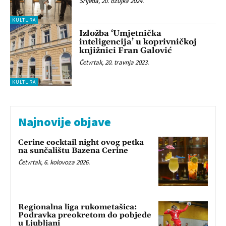
Srijeda, 20. ožujka 2024.
KULTURA
Izložba ‘Umjetnička
inteligencija’ u koprivničkoj
knjižnici Fran Galović
Četvrtak, 20. travnja 2023.
KULTURA
Najnovije objave
Cerine cocktail night ovog petka
na sunčalištu Bazena Cerine
Četvrtak, 6. kolovoza 2026.
Regionalna liga rukometašica:
Podravka preokretom do pobjede
u Ljubljani