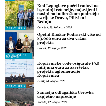
Kod Lepoglave počeli radovi na
izgradnji retencije, najavljeni i
nasipi na ludbreškom području
uz rijeke Dravu, Plitvicu i
Bednju
Četvrtak, 28. kolovoza 2025.
IZ NAŠEG KRAJA
Općini Kloštar Podravski više od
83.000 eura za dva važna
projekta
Utorak, 15. srpnja 2025.
OPĆINA KLOŠTAR
PODRAVSKI
Koprivničke vode osigurale 19,5
milijuna eura za završetak
projekta aglomeracije
Koprivnica
Petak, 14. ožujka 2025.
IZ NAŠEG KRAJA
Sanacija odlagališta Cerovka
uspješno napreduje
Srijeda, 12. ožujka 2025.