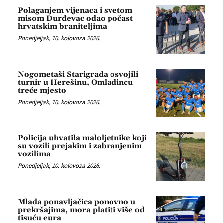
Polaganjem vijenaca i svetom
misom Đurđevac odao počast
hrvatskim braniteljima
Ponedjeljak, 10. kolovoza 2026.
Nogometaši Starigrada osvojili
turnir u Herešinu, Omladincu
treće mjesto
Ponedjeljak, 10. kolovoza 2026.
Policija uhvatila maloljetnike koji
su vozili prejakim i zabranjenim
vozilima
Ponedjeljak, 10. kolovoza 2026.
Mlada ponavljačica ponovno u
prekršajima, mora platiti više od
tisuću eura