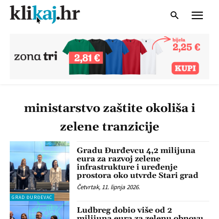
ministarstvo zaštite okoliša i
zelene tranzicije
Gradu Đurđevcu 4,2 milijuna
eura za razvoj zelene
infrastrukture i uređenje
prostora oko utvrde Stari grad
Četvrtak, 11. lipnja 2026.
GRAD ĐURĐEVAC
Ludbreg dobio više od 2
milijuna eura za zelenu obnovu