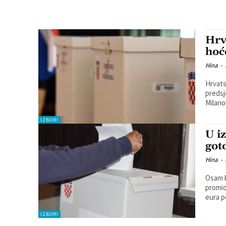
Hrv
hoć
Hina
-
Hrvats
predsj
Milano
IZBORI
U i
got
Hina
-
Osam k
promid
eura p
IZBORI