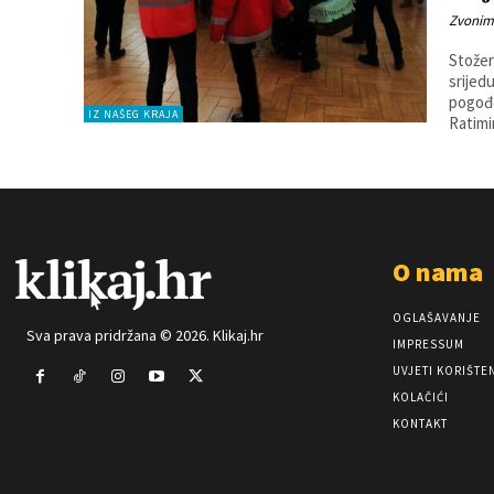
Zvonim
Stožer
srijed
pogođeni
IZ NAŠEG KRAJA
Ratimir
O nama
OGLAŠAVANJE
Sva prava pridržana © 2026. Klikaj.hr
IMPRESSUM
UVJETI KORIŠTE
KOLAČIĆI
KONTAKT