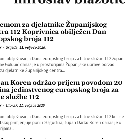
jemom za djelatnike Županijskog
tra 112 Koprivnica obilježen Dan
opskog broja 112
r
-
Srijeda, 11. veljače 2026.
m obilježavanja Dana europskog broja za hitne službe 112 župan
av Golubić danas je u prostorijama Županijske uprave održao
 za djelatnike Županijskog centra...
an Koren održao prijem povodom 20
ina jedinstvenog europskog broja za
ne službe 112
r
-
Utorak, 11. veljače 2025.
m obilježavanja Dana europskog broja za hitne službe 112 koji se
tskoj primjenjuje punih 20 godina, župan Darko Koren danas je u
rijama...