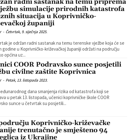
žan radni sastanak na temu priprema
vježbu simulacije prirodnih katastrofa
riznih situacija u Koprivničko-
ževačkoj županiji
r
-
Četvrtak, 9. siječnja 2025.
rtak je održan radni sastanak na temu terenske vježbe koja će se
m godine u Koprivničko-križevačkoj županiji održati na području
ko općina uz...
nici COOR Podravsko sunce posjetili
žbu civilne zaštite Koprivnica
r
-
Petak, 13. listopada 2023.
eđunarodnog dana smanjenja rizika od katastrofa koji se
žava u petak 13. listopada, učenici koprivničke škole COOR
sko sunce u četvrtak su posjetili...
području Koprivničko-križevačke
anije trenutačno je smješteno 94
jeglica iz Ukrajine