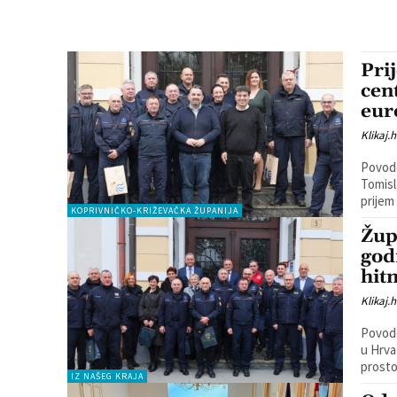
Pri
cen
eur
Klikaj.h
Povodo
Tomisl
prijem
KOPRIVNIČKO-KRIŽEVAČKA ŽUPANIJA
Žup
god
hit
Klikaj.h
Povodo
u Hrva
prosto
IZ NAŠEG KRAJA