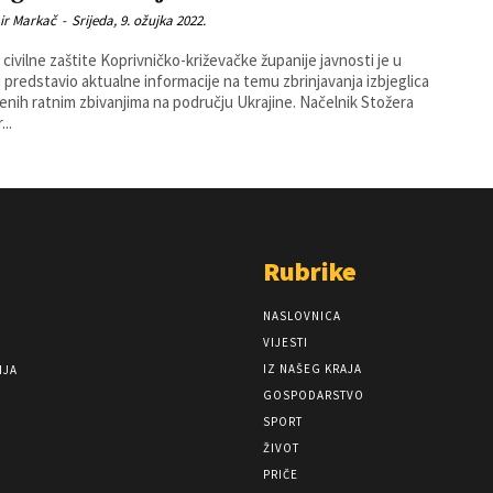
ir Markač
-
Srijeda, 9. ožujka 2022.
 civilne zaštite Koprivničko-križevačke županije javnosti je u
u predstavio aktualne informacije na temu zbrinjavanja izbjeglica
h ratnim zbivanjima na području Ukrajine. Načelnik Stožera
...
Rubrike
NASLOVNICA
VIJESTI
IZ NAŠEG KRAJA
NJA
GOSPODARSTVO
SPORT
ŽIVOT
PRIČE