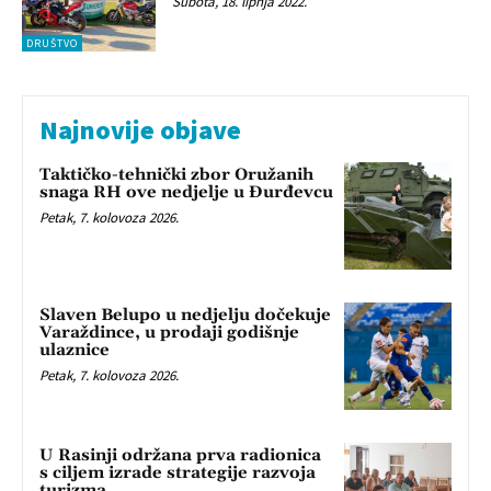
Subota, 18. lipnja 2022.
DRUŠTVO
Najnovije objave
Taktičko-tehnički zbor Oružanih
snaga RH ove nedjelje u Đurđevcu
Petak, 7. kolovoza 2026.
Slaven Belupo u nedjelju dočekuje
Varaždince, u prodaji godišnje
ulaznice
Petak, 7. kolovoza 2026.
U Rasinji održana prva radionica
s ciljem izrade strategije razvoja
turizma