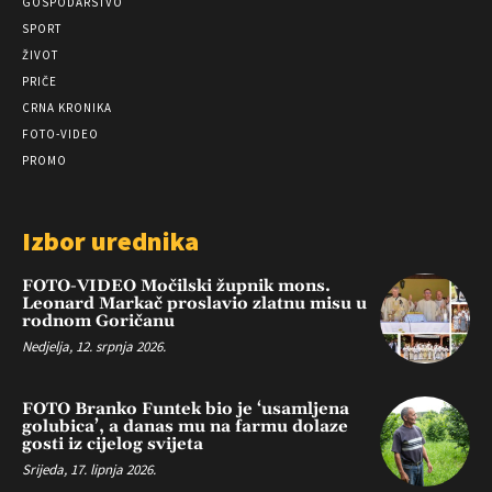
GOSPODARSTVO
SPORT
ŽIVOT
PRIČE
CRNA KRONIKA
FOTO-VIDEO
PROMO
Izbor urednika
FOTO-VIDEO Močilski župnik mons.
Leonard Markač proslavio zlatnu misu u
rodnom Goričanu
Nedjelja, 12. srpnja 2026.
FOTO Branko Funtek bio je ‘usamljena
golubica’, a danas mu na farmu dolaze
gosti iz cijelog svijeta
Srijeda, 17. lipnja 2026.