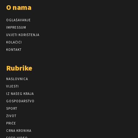
O nama
OGLAŠAVANJE
IMPRESSUM
UVJETI KORIŠTENJA
KOLAČIĆI
KONTAKT
Rubrike
NASLOVNICA
VIJESTI
IZ NAŠEG KRAJA
GOSPODARSTVO
SPORT
ŽIVOT
PRIČE
CRNA KRONIKA