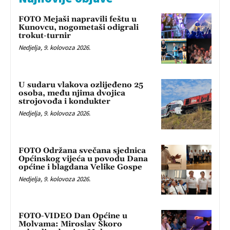
FOTO Mejaši napravili feštu u
Kunovcu, nogometaši odigrali
trokut-turnir
Nedjelja, 9. kolovoza 2026.
U sudaru vlakova ozlijeđeno 25
osoba, među njima dvojica
strojovođa i kondukter
Nedjelja, 9. kolovoza 2026.
FOTO Održana svečana sjednica
Općinskog vijeća u povodu Dana
općine i blagdana Velike Gospe
Nedjelja, 9. kolovoza 2026.
FOTO-VIDEO Dan Općine u
Molvama: Miroslav Škoro