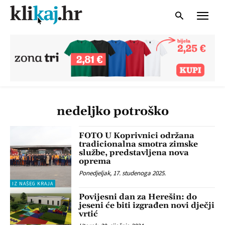
nedeljko potroško
FOTO U Koprivnici održana
tradicionalna smotra zimske
službe, predstavljena nova
oprema
Ponedjeljak, 17. studenoga 2025.
IZ NAŠEG KRAJA
Povijesni dan za Herešin: do
jeseni će biti izgrađen novi dječji
vrtić