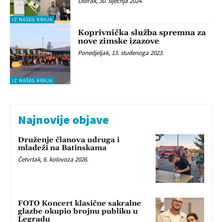
Utorak, 30. siječnja 2024.
IZ NAŠEG KRAJA
Koprivnička služba spremna za
nove zimske izazove
Ponedjeljak, 13. studenoga 2023.
IZ NAŠEG KRAJA
Najnovije objave
Druženje članova udruga i
mladeži na Batinskama
Četvrtak, 6. kolovoza 2026.
FOTO Koncert klasične sakralne
glazbe okupio brojnu publiku u
Legradu