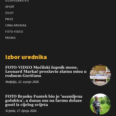
GOSPODARSTVO
SPORT
ŽIVOT
PRIČE
CRNA KRONIKA
FOTO-VIDEO
PROMO
Izbor urednika
FOTO-VIDEO Močilski župnik mons.
Leonard Markač proslavio zlatnu misu u
rodnom Goričanu
Nedjelja, 12. srpnja 2026.
FOTO Branko Funtek bio je ‘usamljena
golubica’, a danas mu na farmu dolaze
gosti iz cijelog svijeta
Srijeda, 17. lipnja 2026.