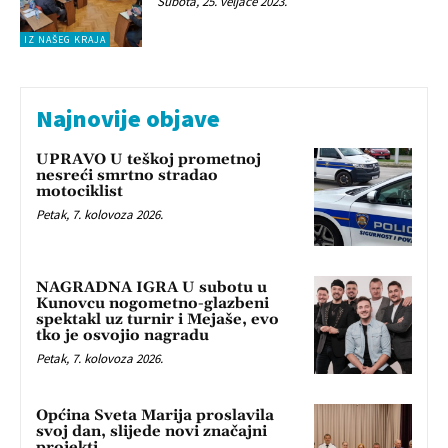
Subota, 25. veljače 2023.
IZ NAŠEG KRAJA
Najnovije objave
UPRAVO U teškoj prometnoj
nesreći smrtno stradao
motociklist
Petak, 7. kolovoza 2026.
NAGRADNA IGRA U subotu u
Kunovcu nogometno-glazbeni
spektakl uz turnir i Mejaše, evo
tko je osvojio nagradu
Petak, 7. kolovoza 2026.
Općina Sveta Marija proslavila
svoj dan, slijede novi značajni
projekti