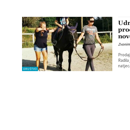
Udr
pro
nov
Zvonim
Prodaj
Radila
natjec
DRUŠTVO