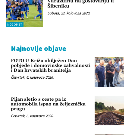
Varaždinu na gostovanju u
Šibeniku
Subota, 22. kolovoza 2020.
NOGOMET
Najnovije objave
FOTO U Križu obilježen Dan
pobjede i domovinske zahvalnosti
i Dan hrvatskih branitelja
Četvrtak, 6. kolovoza 2026.
Pijan sletio s ceste pa iz
automobila ispao na željezničku
prugu
Četvrtak, 6. kolovoza 2026.