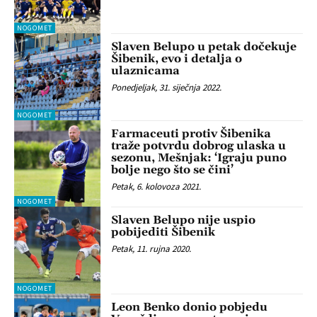
NOGOMET
Slaven Belupo u petak dočekuje
Šibenik, evo i detalja o
ulaznicama
Ponedjeljak, 31. siječnja 2022.
NOGOMET
Farmaceuti protiv Šibenika
traže potvrdu dobrog ulaska u
sezonu, Mešnjak: ‘Igraju puno
bolje nego što se čini’
Petak, 6. kolovoza 2021.
NOGOMET
Slaven Belupo nije uspio
pobijediti Šibenik
Petak, 11. rujna 2020.
NOGOMET
Leon Benko donio pobjedu