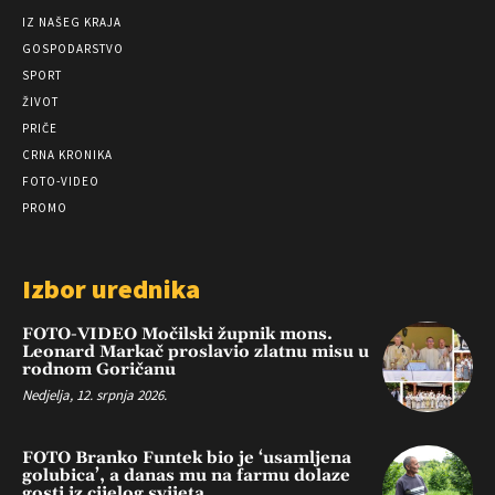
IZ NAŠEG KRAJA
GOSPODARSTVO
SPORT
ŽIVOT
PRIČE
CRNA KRONIKA
FOTO-VIDEO
PROMO
Izbor urednika
FOTO-VIDEO Močilski župnik mons.
Leonard Markač proslavio zlatnu misu u
rodnom Goričanu
Nedjelja, 12. srpnja 2026.
FOTO Branko Funtek bio je ‘usamljena
golubica’, a danas mu na farmu dolaze
gosti iz cijelog svijeta