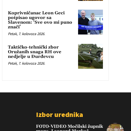
Koprivničanac Leon Geci
potpisao ugovor sa
Slavenom: ‘Sve ovo mi puno
znači’
Petak, 7. kolovoza 2026.
Taktičko-tehnički zbor
Oružanih snaga RH ove
nedjelje u Đurđevcu
Petak, 7. kolovoza 2026.
Izbor urednika
FOTO-VIDEO Močilski župnik