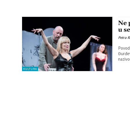
Ne 
u s
Petra R
Povodo
Đurđev
KULTURA