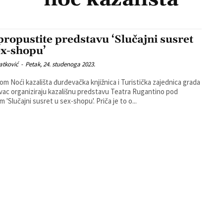
propustite predstavu ‘Slučajni susret
ex-shopu’
atković
-
Petak, 24. studenoga 2023.
m Noći kazališta đurđevačka knjižnica i Turistička zajednica grada
ac organiziraju kazališnu predstavu Teatra Rugantino pod
nazivom 'Slučajni susret u sex-shopu'. Priča je to o...