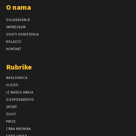
O nama
OGLAŠAVANJE
IMPRESSUM
UVJETI KORIŠTENJA
KOLAČIĆI
KONTAKT
Rubrike
NASLOVNICA
VIJESTI
IZ NAŠEG KRAJA
GOSPODARSTVO
SPORT
ŽIVOT
PRIČE
CRNA KRONIKA