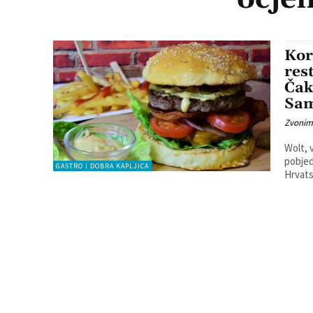
Kor
res
Čak
Sa
Zvonim
Wolt, 
pobjed
GASTRO I DOBRA KAPLJICA