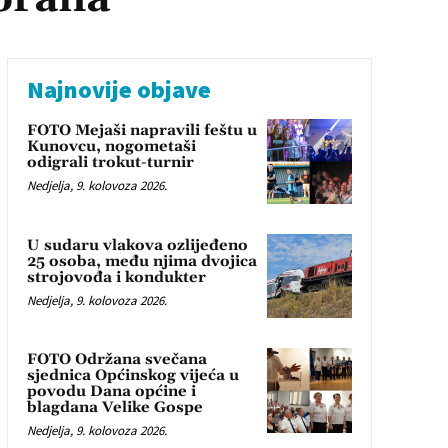
Najnovije objave
FOTO Mejaši napravili feštu u
Kunovcu, nogometaši
odigrali trokut-turnir
Nedjelja, 9. kolovoza 2026.
U sudaru vlakova ozlijeđeno
25 osoba, među njima dvojica
strojovođa i kondukter
Nedjelja, 9. kolovoza 2026.
FOTO Održana svečana
sjednica Općinskog vijeća u
povodu Dana općine i
blagdana Velike Gospe
Nedjelja, 9. kolovoza 2026.