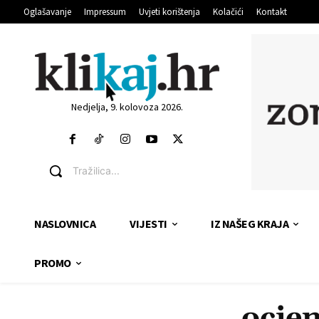
Oglašavanje
Impressum
Uvjeti korištenja
Kolačići
Kontakt
Nedjelja, 9. kolovoza 2026.
Tražilica...
NASLOVNICA
VIJESTI
IZ NAŠEG KRAJA
PROMO
ocjen