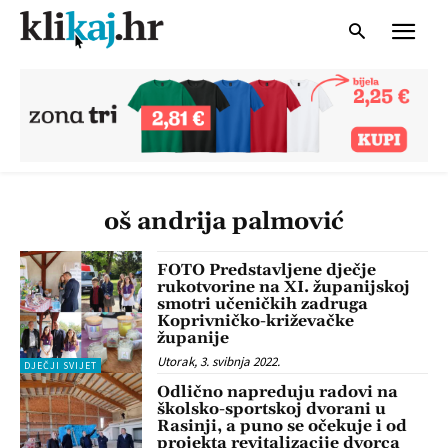
oš andrija palmović
FOTO Predstavljene dječje
rukotvorine na XI. županijskoj
smotri učeničkih zadruga
Koprivničko-križevačke
županije
Utorak, 3. svibnja 2022.
DJEČJI SVIJET
Odlično napreduju radovi na
školsko-sportskoj dvorani u
Rasinji, a puno se očekuje i od
projekta revitalizacije dvorca