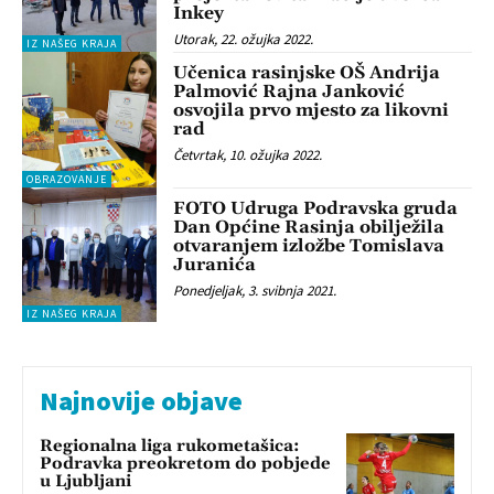
Inkey
Utorak, 22. ožujka 2022.
IZ NAŠEG KRAJA
Učenica rasinjske OŠ Andrija
Palmović Rajna Janković
osvojila prvo mjesto za likovni
rad
Četvrtak, 10. ožujka 2022.
OBRAZOVANJE
FOTO Udruga Podravska gruda
Dan Općine Rasinja obilježila
otvaranjem izložbe Tomislava
Juranića
Ponedjeljak, 3. svibnja 2021.
IZ NAŠEG KRAJA
Najnovije objave
Regionalna liga rukometašica:
Podravka preokretom do pobjede
u Ljubljani