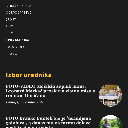
IZ NAŠEG KRAJA
GOSPODARSTVO
SPORT
ŽIVOT
PRIČE
CRNA KRONIKA
FOTO-VIDEO
PROMO
Izbor urednika
FOTO-VIDEO Močilski župnik mons.
Leonard Markač proslavio zlatnu misu u
rodnom Goričanu
Nedjelja, 12. srpnja 2026.
FOTO Branko Funtek bio je ‘usamljena
golubica’, a danas mu na farmu dolaze
gosti iz cijelog svijeta