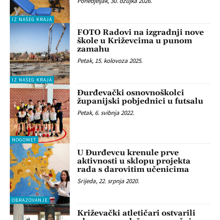
Ponedjeljak, 30. ožujka 2026.
IZ NAŠEG KRAJA
FOTO Radovi na izgradnji nove
škole u Križevcima u punom
zamahu
Petak, 15. kolovoza 2025.
IZ NAŠEG KRAJA
Đurđevački osnovnoškolci
županijski pobjednici u futsalu
Petak, 6. svibnja 2022.
NOGOMET
U Đurđevcu krenule prve
aktivnosti u sklopu projekta
rada s darovitim učenicima
Srijeda, 22. srpnja 2020.
OBRAZOVANJE
Križevački atletičari ostvarili