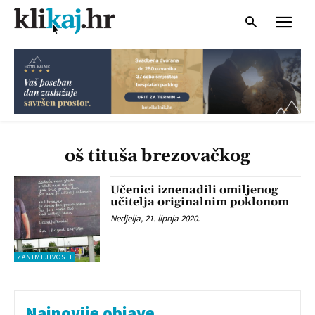
oš tituša brezovačkog
Učenici iznenadili omiljenog
učitelja originalnim poklonom
Nedjelja, 21. lipnja 2020.
ZANIMLJIVOSTI
Najnovije objave