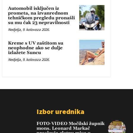
Automobil isključen iz
prometa, na izvanrednom
tehničkom pregledu pronašli
su mu čak 23 nepravilnosti
Nedjelja, 9. kolovoza 2026.
Kreme s UV zaštitom su
neophodne ako se dulje
izlažete Suncu
Nedjelja, 9. kolovoza 2026.
Izbor urednika
FOTO-VIDEO Močilski župnik
mons. Leonard Markač