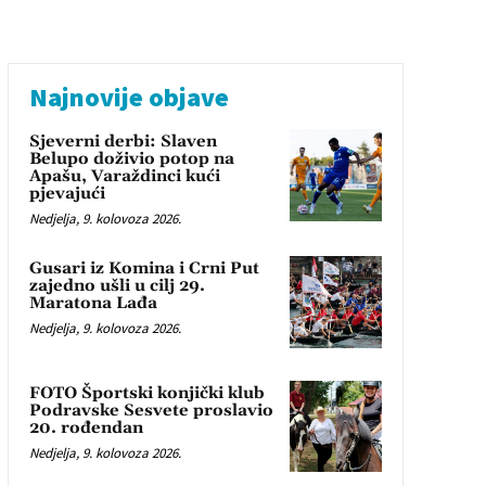
Najnovije objave
Sjeverni derbi: Slaven
Belupo doživio potop na
Apašu, Varaždinci kući
pjevajući
Nedjelja, 9. kolovoza 2026.
Gusari iz Komina i Crni Put
zajedno ušli u cilj 29.
Maratona Lađa
Nedjelja, 9. kolovoza 2026.
FOTO Športski konjički klub
Podravske Sesvete proslavio
20. rođendan
Nedjelja, 9. kolovoza 2026.