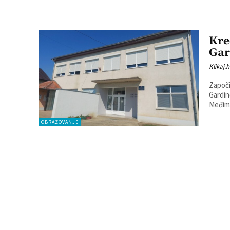
Kre
Gar
Klikaj.h
Započi
Gardinov
Međimu
OBRAZOVANJE